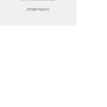
STORE POLICY
CONTACT
Aoife Soden Glass
info.aoifesodenglass@gmail.com
Facebook: Aoife Soden Glass
Instagram: Aoifegotglass