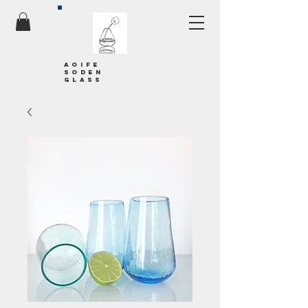
Aoife
soden
glass